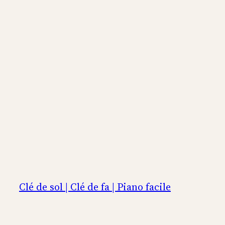
Aller
au
contenu
Clé de sol | Clé de fa | Piano facile