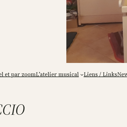
el et par zoom
L’atelier musical
Liens / Links
New
ACCIO